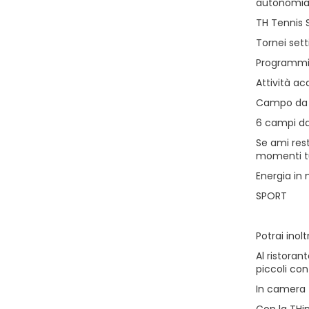
autonomia e
TH Tennis 
Tornei set
Programmi 
Attività a
Campo da c
6 campi da 
Se ami rest
momenti tut
Energia in 
SPORT
Potrai inol
Al ristoran
piccoli con
In camera t