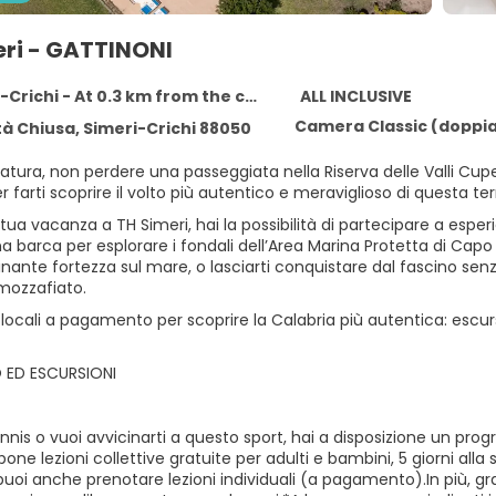
eri - GATTINONI
Crichi - At 0.3 km from the centre
ALL INCLUSIVE
Camera Classic (doppi
tà Chiusa, Simeri-Crichi 88050
atura, non perdere una passeggiata nella Riserva delle Valli Cup
 farti scoprire il volto più autentico e meraviglioso di questa terra
tua vacanza a TH Simeri, hai la possibilità di partecipare a esperie
a barca per esplorare i fondali dell’Area Marina Protetta di Capo Ri
nante fortezza sul mare, o lasciarti conquistare dal fascino senz
mozzafiato.
locali a pagamento per scoprire la Calabria più autentica: escur
 ED ESCURSIONI
ennis o vuoi avvicinarti a questo sport, hai a disposizione un p
one lezioni collettive gratuite per adulti e bambini, 5 giorni al
 puoi anche prenotare lezioni individuali (a pagamento).In più, gra