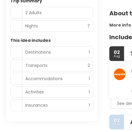
Trip summary
About t
2 Adults
More info
Nights
7
Include
This idea includes
02
Destinations
1
Aug
Transports
2
Accommodations
1
Activities
1
See det
Insurances
1
02
Aug