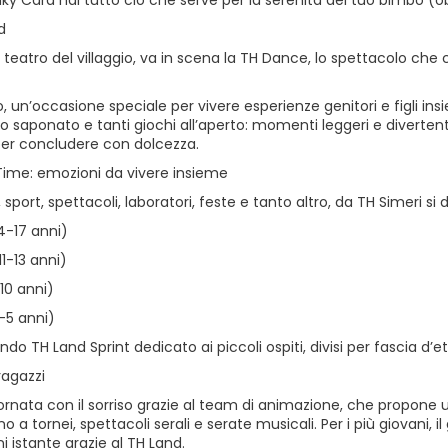
ky Card hai tutto ciò che serve per la serenità del tuo bimbo (obbl
d
l teatro del villaggio, va in scena la TH Dance, lo spettacolo che 
, un’occasione speciale per vivere esperienze genitori e figli insiem
lo saponato e tanti giochi all’aperto: momenti leggeri e diverten
r concludere con dolcezza.
Time: emozioni da vivere insieme
 sport, spettacoli, laboratori, feste e tanto altro, da TH Simeri si 
4-17 anni)
11-13 anni)
10 anni)
-5 anni)
ndo TH Land Sprint dedicato ai piccoli ospiti, divisi per fascia d’et
ragazzi
iornata con il sorriso grazie al team di animazione, che propone u
fino a tornei, spettacoli serali e serate musicali. Per i più giovani,
i istante grazie al TH Land.