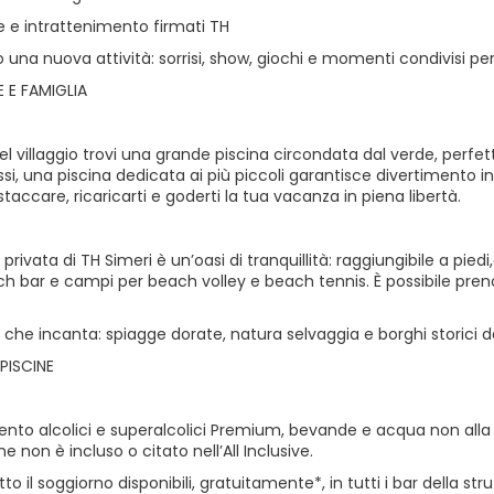
 e intrattenimento firmati TH
 una nuova attività: sorrisi, show, giochi e momenti condivisi per 
 E FAMIGLIA
el villaggio trovi una grande piscina circondata dal verde, perfett
si, una piscina dedicata ai più piccoli garantisce divertimento 
staccare, ricaricarti e goderti la tua vacanza in piena libertà.
 privata di TH Simeri è un’oasi di tranquillità: raggiungibile a pied
ach bar e campi per beach volley e beach tennis. È possibile pren
 che incanta: spiagge dorate, natura selvaggia e borghi storici d
PISCINE
to alcolici e superalcolici Premium, bevande e acqua non alla sp
he non è incluso o citato nell’All Inclusive.
to il soggiorno disponibili, gratuitamente*, in tutti i bar della stru