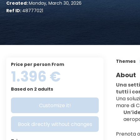
Created:
Monday, March 30, 2026
Ref ID:
48777021
Themes
price per person From
1.396 €
About
Una setti
Based on 2 adults
tutti i c
Una soluz
Customize it!
mare di C
Un’ide
aeropo
Book directly without changes
Prenota o