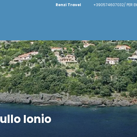
Renzi Travel
+390574607032/ PER E
ullo Ionio