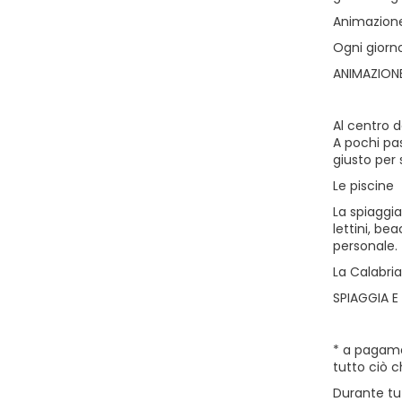
Animazione
Ogni giorno
ANIMAZIONE
Al centro d
A pochi pas
giusto per 
Le piscine
La spiaggia
lettini, be
personale.
La Calabria
SPIAGGIA E 
* a pagamen
tutto ciò c
Durante tut