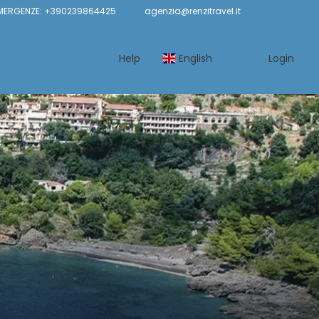
MERGENZE: +390239864425
agenzia@renzitravel.it
Help
English
Login