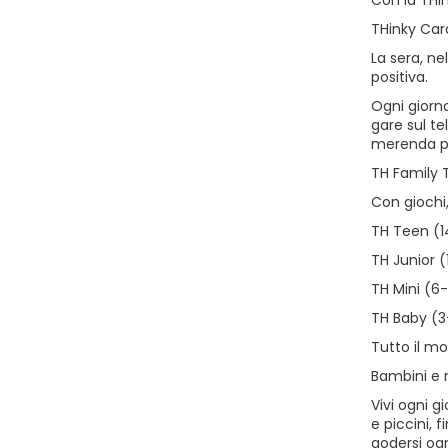
Con la THin
THinky Car
La sera, ne
positiva.
Ogni giorno
gare sul te
merenda pe
TH Family 
Con giochi,
TH Teen (1
TH Junior (
TH Mini (6-
TH Baby (3
Tutto il mo
Bambini e 
Vivi ogni g
e piccini, 
godersi ogn