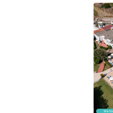
We lov