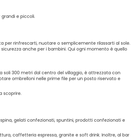
grandi e piccoli.
a per rinfrescarti, nuotare o semplicemente rilassarti al sole.
in sicurezza anche per i bambini. Qui ogni momento è quello
i,a soli 300 metri dal centro del villaggio, è attrezzata con
otare ombrelloni nelle prime file per un posto riservato e
a scoprire.
ina, gelati confezionati, spuntini, prodotti confezionati e
ttura, caffetteria espressa, granite e soft drink. Inoltre, al bar