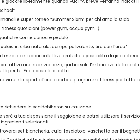
 giocare liberamente quando vuoi.*A breve verranno indicati i per
School*
timanali e super torneo “Summer Slam” per chi ama la sfida
fitness quotidiani (power gym, acqua gym…)
cquatiche come canoa e pedalò
alcio in erba naturale, campo polivalente, tiro con l’arco*
tennis con lezioni collettive gratuite e possibilità di gioco libero
are attivo anche in vacanza, qui hai solo l’imbarazzo della scelta
ti per te. Ecco cosa ti aspetta:
movimento: sport all’aria aperta e programmi fitness per tutte le
tre richiedere lo scaldabiberon su cauzione
te sarà a tua disposizione il seggiolone e potrai utilizzare il servi
 ingredienti selezionati.
roverai set biancheria, culla, fasciatoio, vaschetta per il bagnet