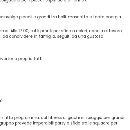
igatoria per i piccoli ospiti da 0 a 1 anno):
coinvolge piccoli e grandi tra balli, mascotte e tanta energia
e. Alle 17.00, tutti pronti per sfide a colori, caccia al tesoro,
ti da condividere in famiglia, seguiti da una gustosa
divertono proprio tutti!
à:
n fitto programma: dal fitness ai giochi in spiaggia per grandi
 il gruppo prevede imperdibili party e sfide tra le squadre per