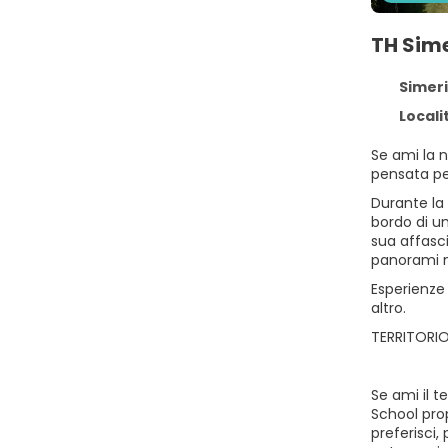
TH Sim
Simeri-
Locali
Se ami la n
pensata per
Durante la 
bordo di un
sua affasci
panorami 
Esperienze 
altro.
TERRITORIO
Se ami il t
School prop
preferisci,